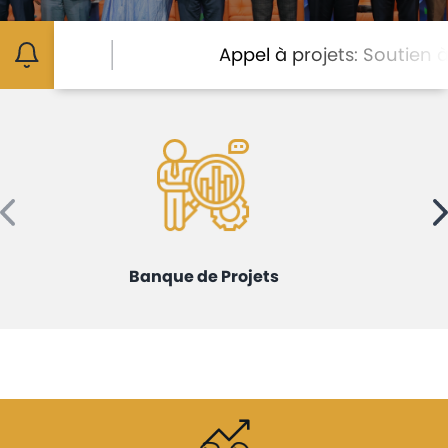
Avis
et
Appel à projets: Soutien à la m
annonces
Médiaroom
Contact
Banque de Projets