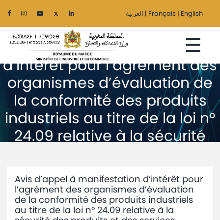
العربية
|
Français
|
English
☰
Avis d’appel à manifestation
d’intérêt pour l’agrément des
organismes d’évaluation de
la conformité des produits
Accueil
industriels au titre de la loi n°
Le
24.09 relative à la sécurité
Ministère
des produits et des services
Secteurs
Avis d’appel à manifestation d’intérêt pour
Régionalisation
l’agrément des organismes d’évaluation
de la conformité des produits industriels
Services
au titre de la loi n° 24.09 relative à la