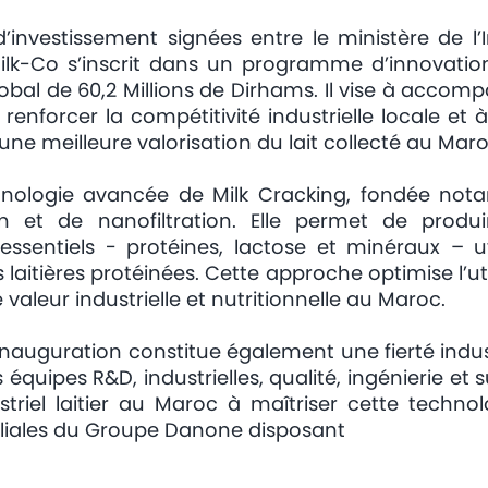
’investissement signées entre le ministère de 
ilk-Co s’inscrit dans un programme d’innovation
obal de 60,2 Millions de Dirhams. Il vise à acco
à renforcer la compétitivité industrielle locale et
ne meilleure valorisation du lait collecté au Maro
hnologie avancée de Milk Cracking, fondée no
ation et de nanofiltration. Elle permet de produ
essentiels - protéines, lactose et minéraux – ut
laitières protéinées. Cette approche optimise l’util
valeur industrielle et nutritionnelle au Maroc.
nauguration constitue également une fierté industr
 équipes R&D, industrielles, qualité, ingénierie e
triel laitier au Maroc à maîtriser cette technolo
s filiales du Groupe Danone disposant