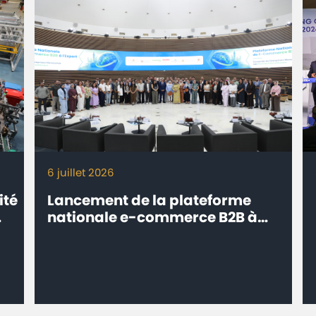
6 juillet 2026
ité
Lancement de la plateforme
nationale e-commerce B2B à
l’export ‘’eTrade.ma’’ -
Connecter les entreprises
marocaines aux marchés
internationaux