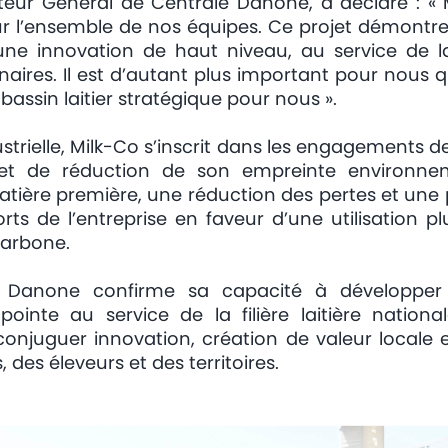
cteur Général de Centrale Danone, a déclaré : « 
r l’ensemble de nos équipes. Ce projet démontre
 une innovation de haut niveau, au service de la 
ires. Il est d’autant plus important pour nous qu
bassin laitier stratégique pour nous ».
strielle, Milk-Co s’inscrit dans les engagements 
s et de réduction de son empreinte environn
atière première, une réduction des pertes et une p
rts de l’entreprise en faveur d’une utilisation pl
carbone.
le Danone confirme sa capacité à développe
pointe au service de la filière laitière national
e conjuguer innovation, création de valeur local
es éleveurs et des territoires.