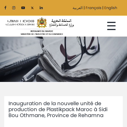
العربية
|
Français
|
English
☰
Accueil
Le
Ministère
Secteurs
Inauguration de la nouvelle unité de
Régionalisation
production de Plastikpack Maroc à Sidi
Bou Othmane, Province de Rehamna
Services