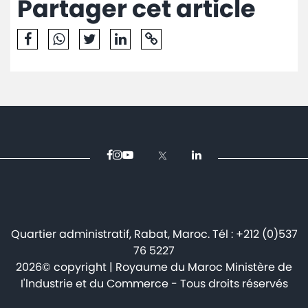
Partager cet article
Avis
et
annonces
Médiaroom
Contact
Quartier administratif, Rabat, Maroc. Tél : +212 (0)537
76 5227
2026© copyright | Royaume du Maroc Ministère de
I'lndustrie et du Commerce - Tous droits réservés