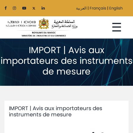
العربية
|
Français
|
English
☰
IMPORT | Avis aux
importateurs des instruments
Accueil
de mesure
Le
Ministère
Secteurs
IMPORT | Avis aux importateurs des
Régionalisation
instruments de mesure
Services