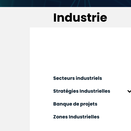
Industrie
on Industrielle
a transformation
Secteurs industriels
mes
Stratégies Industrielles
Plan d'Accélération Industrielle
Banque de projets
2014-2020
Zones Industrielles
Décarbonation de l'industrie