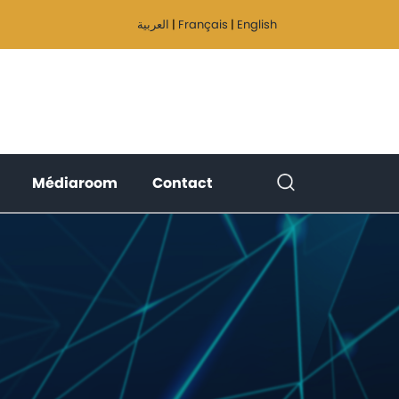
العربية
|
Français
|
English
(current)
(current)
(current)
Médiaroom
Contact