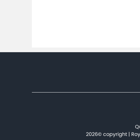
production de câbles
Nou
automobiles
avancés
Qu
2026© copyright | Roy