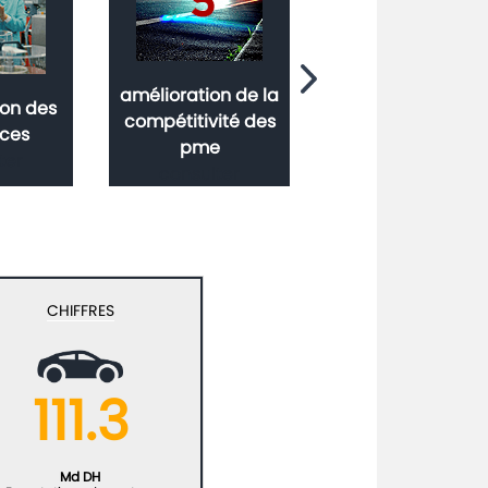
amélioration de la
Les outils
ion des
compétitivité des
d'intervention
rces
pme
financiers
ter
consulter
consulter
CHIFFRES
111.3
Md DH