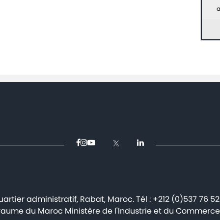
aceur
de réalisation à
a
Nouaceur d’une usine
de production des
trains d’atterrissage
du groupe Safran
artier administratif, Rabat, Maroc. Tél : +212 (0)537 76 5
aume du Maroc Ministère de I'lndustrie et du Commerce 