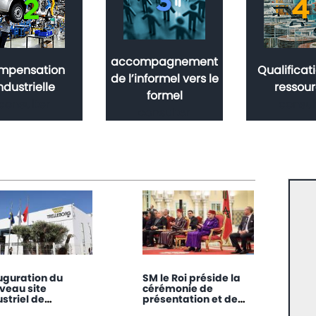
accompagnement
mpensation
Qualificat
de l’informel vers le
ndustrielle
ressou
formel
consulter
consul
consulter
uguration du
SM le Roi préside la
veau site
cérémonie de
ustriel de
présentation et de
lleborg à
lancement du projet