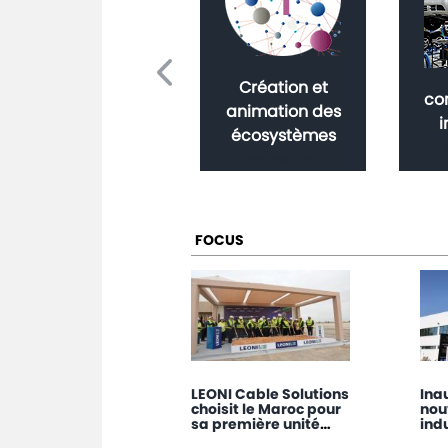
Création et
Amplifier notre
co
animation des
vocation africaine
i
écosystèmes
consulter
consulter
FOCUS
LEONI Cable Solutions
Ina
choisit le Maroc pour
nou
sa première unité
ind
africaine de
Tre