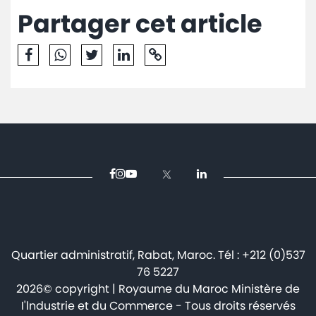
Partager cet article
Avis
et
annonces
Médiaroom
Contact
Quartier administratif, Rabat, Maroc. Tél : +212 (0)537
76 5227
2026© copyright | Royaume du Maroc Ministère de
I'lndustrie et du Commerce - Tous droits réservés