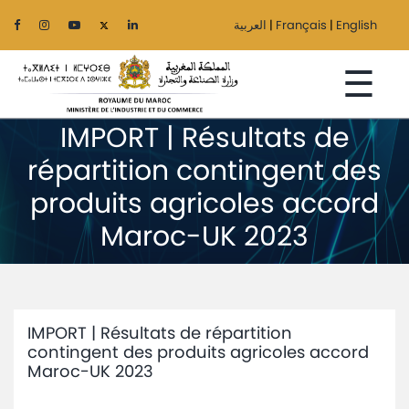
العربية
|
Français
|
English
☰
IMPORT | Résultats de
répartition contingent des
Accueil
produits agricoles accord
Maroc-UK 2023
Le
Ministère
Secteurs
IMPORT | Résultats de répartition
Régionalisation
contingent des produits agricoles accord
Maroc-UK 2023
Services