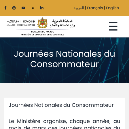
العربية
|
Français
|
English
☰
Journées Nationales du
Accueil
Consommateur
Le
Ministère
Secteurs
Journées Nationales du Consommateur
Régionalisation
Le Ministère organise, chaque année, au
Services
mois de mars des journées nationales du