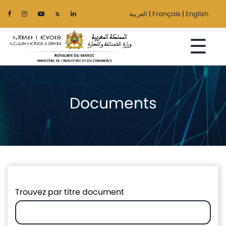
العربية
|
Français
|
English
☰
Documents
Accueil
Le
Ministère
Secteurs
Régionalisation
Trouvez par titre document
Services