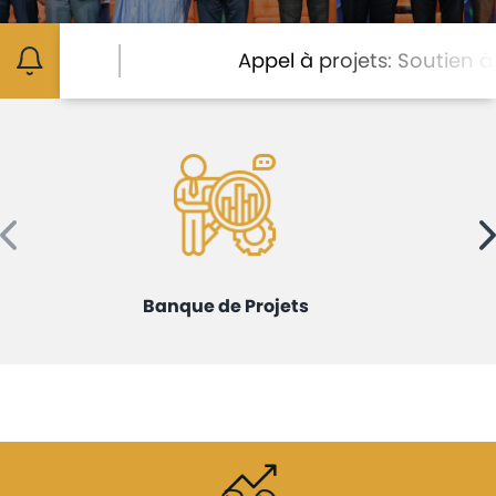
Avis
et
Appel à projets: Soutien à la mi
annonces
Médiaroom
Contact
Banque de Projets