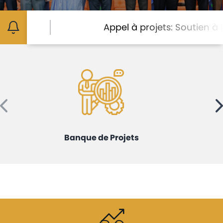
Avis
et
Appel à projets: Soutien à la mis
annonces
Médiaroom
Contact
Banque de Projets