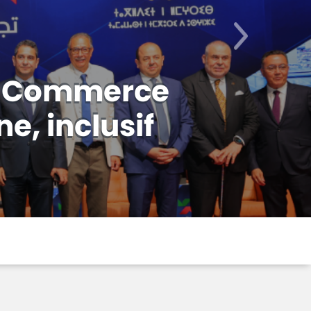
Suivant
Fonds de
ogrammes
..