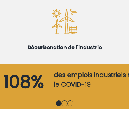
Décarbonation de l'industrie
108%
des emplois industriels
le COVID-19