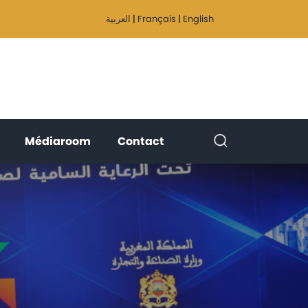
العربية
|
Français
|
English
(current)
(current)
(current)
Médiaroom
Contact