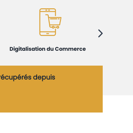
Digitalisation du Commerce
Protec
 récupérés depuis