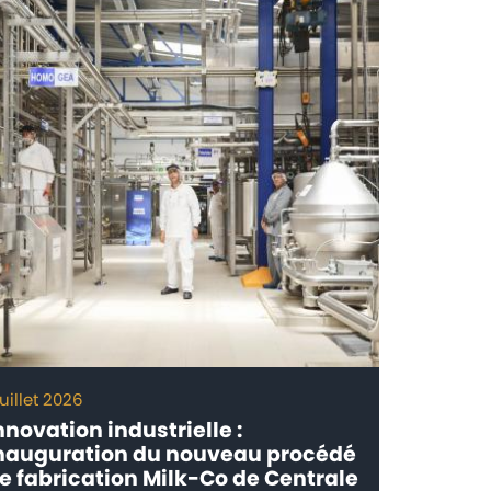
juillet 2026
30 juin 20
nnovation industrielle :
BENTELE
nauguration du nouveau procédé
usine a
e fabrication Milk-Co de Centrale