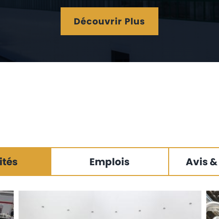
Découvrir Plus
ités
Emplois
Avis &