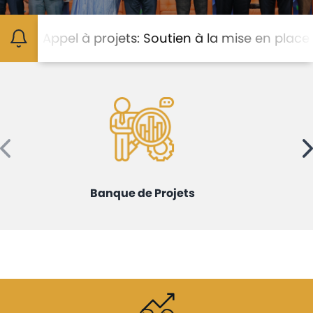
Avis
et
Appel à projets: Soutien à la mise en place de Cl
annonces
Médiaroom
Contact
Banque de Projets