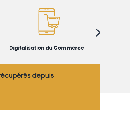
Digitalisation du Commerce
Protec
 récupérés depuis