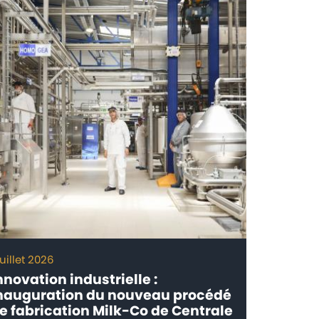
juillet 2026
30 juin 20
nnovation industrielle :
BENTELE
nauguration du nouveau procédé
usine a
e fabrication Milk-Co de Centrale