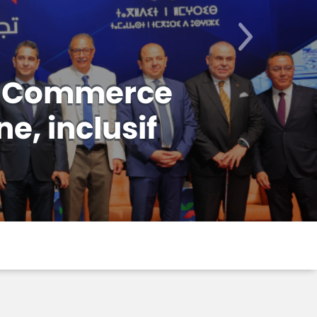
Suivant
Fonds de
ogrammes
..