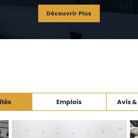
Découvrir Plus
ités
Emplois
Avis &