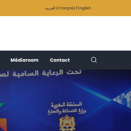
العربية
|
Français
|
English
(current)
(current)
(current)
Médiaroom
Contact