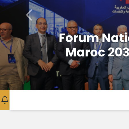
Précédent
Appel à
Soutien
d