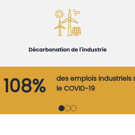
Décarbonation de l'industrie
108%
des emplois industriels
le COVID-19