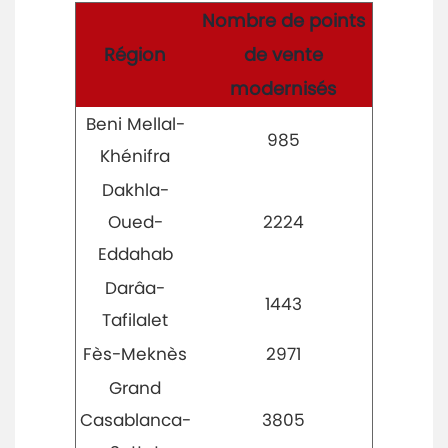
Nombre de points
Région
de vente
modernisés
Beni Mellal-
985
Khénifra
Dakhla-
Oued-
2224
Eddahab
Darâa-
1443
Tafilalet
Fès-Meknès
2971
Grand
Casablanca-
3805