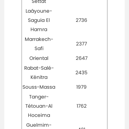
Settat
Laâyoune-
Saguia El
2736
Hamra
Marrakech-
2377
Safi
Oriental
2647
Rabat-Salé-
2435
Kénitra
Souss-Massa
1979
Tanger-
Tétouan-Al
1762
Hoceima
Guelmim-