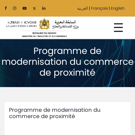
العربية
|
Français
|
English
☰
Programme de
modernisation du commerce
Accueil
de proximité
Le
Ministère
Secteurs
Programme de modernisation du
Régionalisation
commerce de proximité
Services