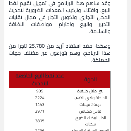
وقد ساهم هذا البرنامج في تمويل تقييم نقط
البيع، واقتناء وتركيب المعدات الضرورية لتحديث
المحل التجاري وتكوين التجار في مجال تقنيات
التدبير والبيع واحترام مواصفات النظافة
والسلامة.
وهكذا، فقد استفاد أزيد من 25.780 تاجرا من
هذا البرنامج، وهم يتوزعون عبر مختلف جهات
المملكة.
عدد نقط البيع الخاضعة
الجهة
للتحديث
بني ملال خنيفرة
985
الداخلة وادي الذهب
2224
درعة تافيلالت
1443
فاس مكناس
2971
الدار البيضاء الكبرى
3805
سطات
العيون الساقية الحمراء
2736