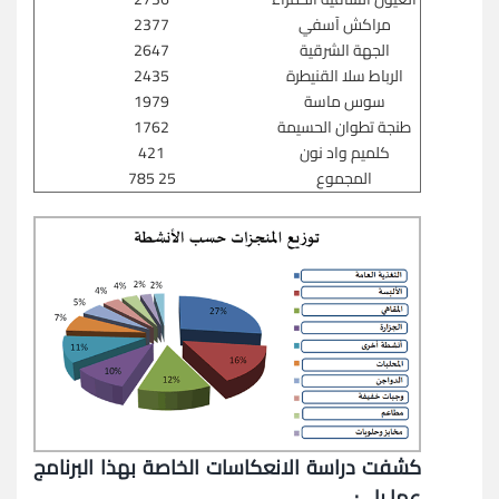
مراكش آسفي
2377
الجهة الشرقية
2647
الرباط سلا القنيطرة
2435
سوس ماسة
1979
طنجة تطوان الحسيمة
1762
كلميم واد نون
421
المجموع
25 785
كشفت دراسة الانعكاسات الخاصة بهذا البرنامج
عما يلي: