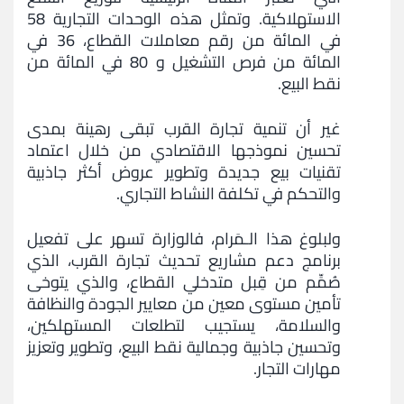
الاستهلاكية. وتمثل هذه الوحدات التجارية 58
و
في المائة من رقم معاملات القطاع، 36 في
اشعارات
المائة من فرص التشغيل و 80 في المائة من
نقط البيع.
مركز
الإعلام
غير أن تنمية تجارة القرب تبقى رهينة بمدى
تحسين نموذجها الاقتصادي من خلال اعتماد
الإتصال
تقنيات بيع جديدة وتطوير عروض أكثر جاذبية
والتحكم في تكلفة النشاط التجاري.
ولبلوغ هذا الـمَرام، فالوزارة تسهر على تفعيل
برنامج دعم مشاريع تحديث تجارة القرب، الذي
صُمِّم من قِبل متدخلي القطاع، والذي يتوخى
تأمين مستوى معين من معايير الجودة والنظافة
والسلامة، يستجيب لتطلعات المستهلكين،
وتحسين جاذبية وجمالية نقط البيع، وتطوير وتعزيز
مهارات التجار.