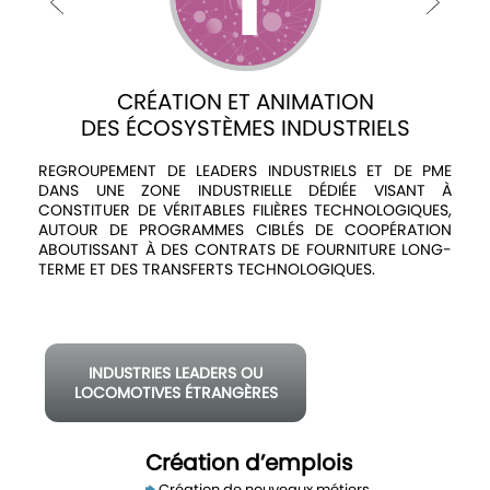
Avis
et
annonces
CRÉATION ET ANIMATION
DES ÉCOSYSTÈMES INDUSTRIELS
L
Médiaroom
REGROUPEMENT DE LEADERS INDUSTRIELS ET DE PME
Contact
DANS UNE ZONE INDUSTRIELLE DÉDIÉE VISANT À
CONSTITUER DE VÉRITABLES FILIÈRES TECHNOLOGIQUES,
AUTOUR DE PROGRAMMES CIBLÉS DE COOPÉRATION
ABOUTISSANT À DES CONTRATS DE FOURNITURE LONG-
TERME ET DES TRANSFERTS TECHNOLOGIQUES.
O
INDUSTRIES LEADERS OU
LOCOMOTIVES ÉTRANGÈRES
1
Création d’emplois
emploi
Création de nouveaux métiers