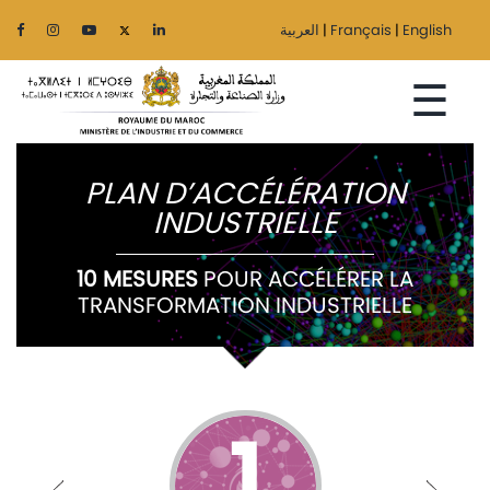
العربية
|
Français
|
English
☰
PLAN D’ACCÉLÉRATION
INDUSTRIELLE
Accueil
10 MESURES
POUR ACCÉLÉRER LA
Le
TRANSFORMATION INDUSTRIELLE
Ministère
Secteurs
Régionalisation
1
Services