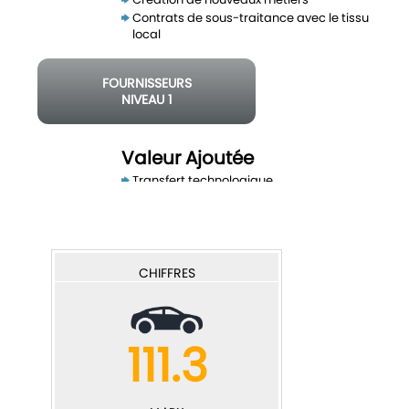
Contrats de sous-traitance avec le tissu
local
FOURNISSEURS
NIVEAU 1
2 à 3
emplois
Valeur Ajoutée
Transfert technologique
Mise à niveau de la qualité des produits
FOURNISSEURS
NIVEAU 2
5 à 10
CHIFFRES
emplois
Balance commerciale
111.3
Nouvelles locomotives exportatrices
Plus forte capacité d’exportation du tissu
existant
Développement de la substitution