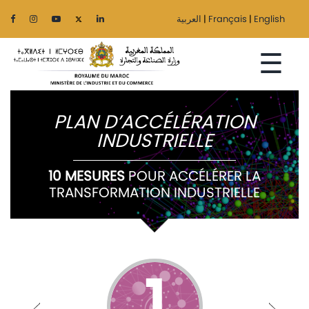
العربية
|
Français
|
English
☰
PLAN D’ACCÉLÉRATION
INDUSTRIELLE
Accueil
10 MESURES
POUR ACCÉLÉRER LA
Le
TRANSFORMATION INDUSTRIELLE
Ministère
Secteurs
Régionalisation
1
Services