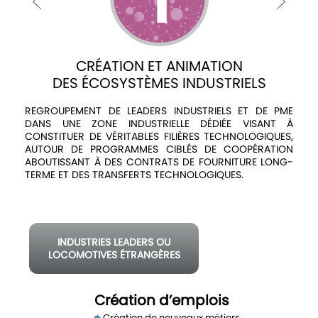
Avis
et
annonces
CRÉATION ET ANIMATION
DES ÉCOSYSTÈMES INDUSTRIELS
L
Médiaroom
REGROUPEMENT DE LEADERS INDUSTRIELS ET DE PME
Contact
DANS UNE ZONE INDUSTRIELLE DÉDIÉE VISANT À
CONSTITUER DE VÉRITABLES FILIÈRES TECHNOLOGIQUES,
AUTOUR DE PROGRAMMES CIBLÉS DE COOPÉRATION
ABOUTISSANT À DES CONTRATS DE FOURNITURE LONG-
TERME ET DES TRANSFERTS TECHNOLOGIQUES.
O
INDUSTRIES LEADERS OU
LOCOMOTIVES ÉTRANGÈRES
1
Création d’emplois
emploi
Création de nouveaux métiers