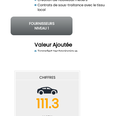
Contrats de sous-traitance avec le tissu
local
FOURNISSEURS
NIVEAU 1
2 à 3
emplois
Valeur Ajoutée
Transfert technologique
Mise à niveau de la qualité des produits
FOURNISSEURS
NIVEAU 2
5 à 10
CHIFFRES
emplois
Balance commerciale
111.3
Nouvelles locomotives exportatrices
Plus forte capacité d’exportation du tissu
existant
Développement de la substitution