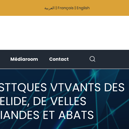
العربية
|
Français
|
English
(current)
(current)
(current)
Médiaroom
Contact
STTQUES VTVANTS DES
LIDE, DE VELLES
VIANDES ET ABATS