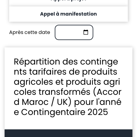
Avis
Appel à manifestation
et
annonces
Après cette date
Médiaroom
Contact
Répartition des continge
nts tarifaires de produits
agricoles et produits agri
coles transformés (Accor
d Maroc / UK) pour l'anné
e Contingentaire 2025