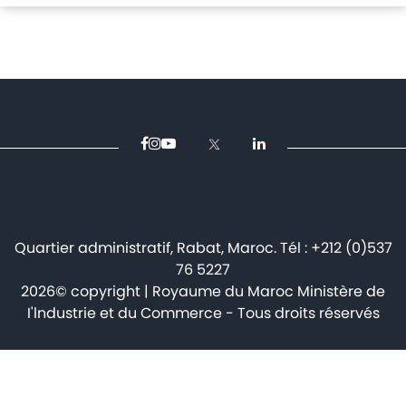
Avis
et
annonces
Médiaroom
Contact
Quartier administratif, Rabat, Maroc. Tél : +212 (0)537
76 5227
2026© copyright | Royaume du Maroc Ministère de
I'lndustrie et du Commerce - Tous droits réservés