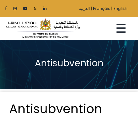
العربية
|
Français
|
English
☰
Antisubvention
Accueil
Le
Ministère
Secteurs
Antisubvention
Régionalisation
Services