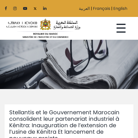
العربية
|
Français
|
English
☰
Accueil
Le
Ministère
Secteurs
Stellantis et le Gouvernement Marocain
Régionalisation
consolident leur partenariat industriel à
Kénitra: Inauguration de l’extension de
Services
l’usine de Kénitra Et lancement de