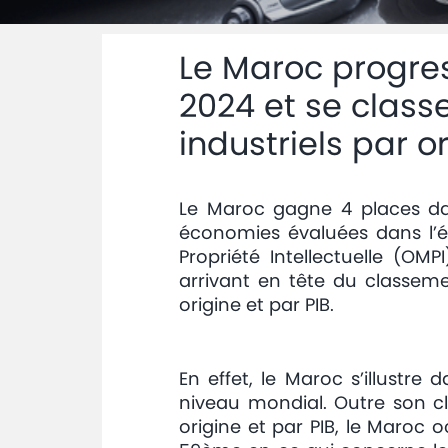
Le Maroc progres
2024 et se class
industriels par o
Le Maroc gagne 4 places dan
économies évaluées dans l’éd
Propriété Intellectuelle (OM
arrivant en tête du classeme
origine et par PIB.
En effet, le Maroc s’illustr
niveau mondial. Outre son c
origine et par PIB, le Maroc