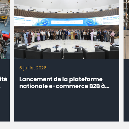
6 juillet 2026
ité
Lancement de la plateforme
nationale e-commerce B2B à
l’export ‘’eTrade.ma’’ -
Connecter les entreprises
marocaines aux marchés
internationaux