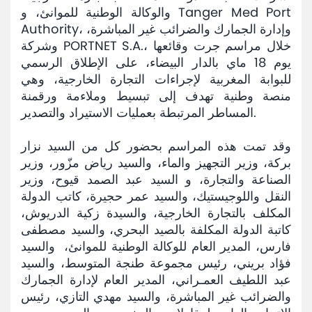
والوكالة الوطنية للموانئ، و Tanger Med Port
Mediaroom
Authority، وإدارة الجمارك والضرائب غير المباشرة،
وشركة PORTNET S.A.، خلال مراسم جرت وقائعها
Contact
يوم 18 ماي بالدار البيضاء، على الإطلاق الرسمي
للبوابة المغربية لإجراءات التجارة الخارجية، وهي
منصة وطنية تهدف إلى تبسيط وملاءمة ورقمنة
المساطر المرتبطة بعمليات الاستيراد والتصدير.
وقد تمت هذه المراسم بحضور كل من السيد نزار
بركة، وزير التجهيز والماء، والسيد رياض مزّور، وزير
الصناعة والتجارة، و السيد عبد الصمد قيوح، وزير
النقل واللوجيستيك، والسيد عمر حجيرة، كاتب الدولة
المكلف بالتجارة الخارجية، والسيدة زكية الدريوش،
كاتبة الدولة المكلفة بالصيد البحري، والسيد مصطفى
فارس، المدير العام للوكالة الوطنية للموانئ، والسيد
فؤاد بريني، رئيس مجموعة طنجة المتوسط، والسيد
عبد اللطيف العمـراني، المدير العام لإدارة الجمارك
والضرائب غير المباشرة، والسيد مهدي التازي، رئيس