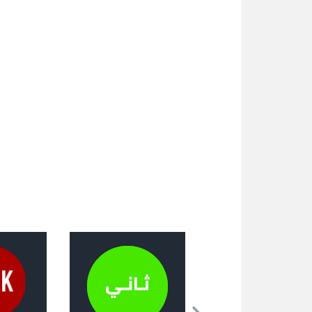
الاعتماد
31-08)
إجراءات
الميترولوجيا
دعم حركة المستهلك
تقديم شكاية
الأيام الوطنية للمستهلك