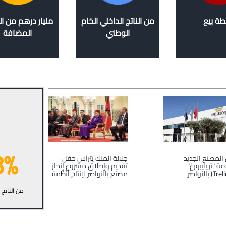
طة بيع
من الناتج الداخلي الخام
مليار درهم من ا
الوطني
المضافة
8%
المصنع الجديد
جلالة الملك يترأس حفل
ة "تريليبورغ"
تقديم وإطلاق مشروع إنجاز
مصنع بالنواصر لإنتاج أنظمة
هبوط الطائرات تابع
لمجموعة “سافران”
من الناتج 