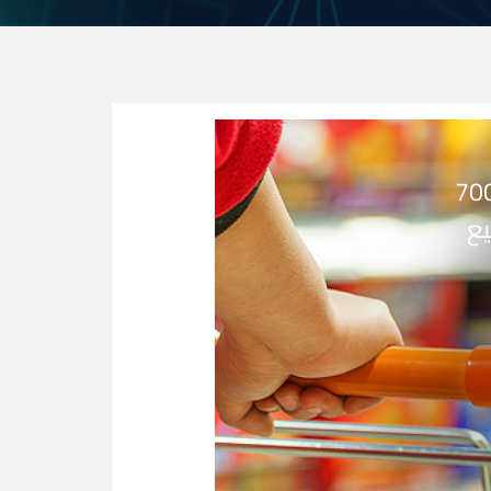
70
يع