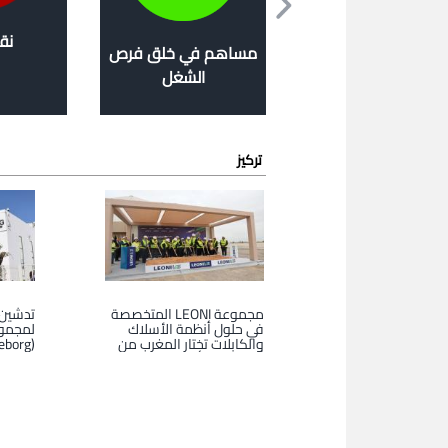
ن الساكنة النشيطة
نق
مساهم في خلق فرص
بالمملكة
الشغل
تركيز
مجموعة LEONI المتخصصة
تدشين 
في حلول أنظمة الأسلاك
لمجموع
والكابلات تختار المغرب من
(Trelleborg) بالنواصر
أجل إحداث أول وحدة
صناعية في افريقيا لإنتاج
الكابلات المتطورة
المتخصصة في قطاع صناعة
السيارات