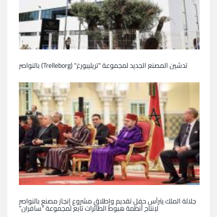
تدشين المصنع الجديد لمجموعة "تريليبورغ" (Trelleborg) بالنواصر
جلالة الملك يترأس حفل تقديم وإطلاق مشروع إنجاز مصنع بالنواصر
لإنتاج أنظمة هبوط الطائرات تابع لمجموعة “سافران”