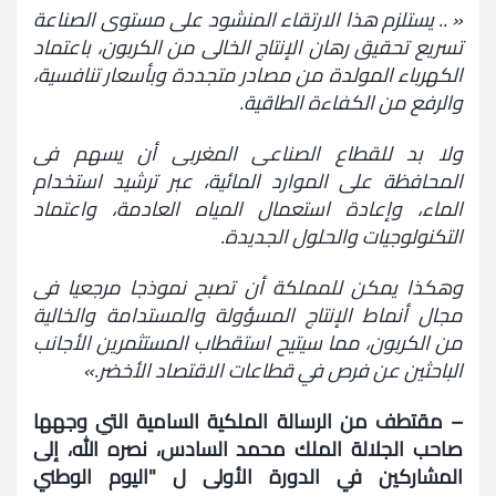
« ..
يستلزم هذا الارتقاء المنشود على مستوى الصناعة
و
تسريع تحقيق رهان الإنتاج الخالي من الكربون، باعتماد
اشعارات
الكهرباء المولدة من مصادر متجددة وبأسعار تنافسية،
والرفع من الكفاءة الطاقية.
مركز
الإعلام
ولا بد للقطاع الصناعي المغربي أن يسهم في
المحافظة على الموارد المائية، عبر ترشيد استخدام
الإتصال
الماء، وإعادة استعمال المياه العادمة، واعتماد
التكنولوجيات والحلول الجديدة.
وهكذا يمكن للمملكة أن تصبح نموذجا مرجعيا في
مجال أنماط الإنتاج المسؤولة والمستدامة والخالية
من الكربون، مما سيتيح استقطاب المستثمرين الأجانب
الباحثين عن فرص في قطاعات الاقتصاد الأخضر.»
– مقتطف من الرسالة الملكية السامية التي وجهها
صاحب الجلالة الملك محمد السادس، نصره الله، إلى
المشاركين في الدورة
الأولى ل "اليوم الوطني