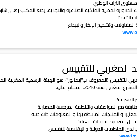
 مستوى التراب الوطني.
ضرورية لحماية الملكية الصناعية والتجارية، يضع المكتب رهن إشارة
ت القيمة.
المقاولات وتشجيع الإبكار والإبداع.
www.om
 المغربي للتقييس
ربي للتقييس (المعروف ب"إيمانور") هو الهيئة الرسمية المغربية ا
المغربي سنة 2010، المهام التالية:
 المغربية؛
طابقة مع المواصفات والأنظمة المرجعية المعيارية؛
لمعايير و المنتجات المرتبطة بها و المعلومات ذات صلة؛
جال المعايرة وتقنيات تفعيله؛
 لدى المنظمات الدولية و الإقليمية للتقييس.
www.ima