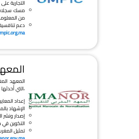
التجارية على
مسك سجلات ال
من المعلوما
دعم تنافسية 
pic.org.ma
المعهد
المعهد المغ
،التي أحدثها المشرع 
إعداد المعايير
الإشهاد بالم
إصدار ونشر ا
التكوين في م
تمثيل المغرب
nor.gov.ma