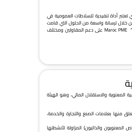
الوطنية للنهوض بالمقاولة الصغرى والمتوسطة (Maroc PME) ، التي تعتبر أداة تنفيدية للسلاطات العمومية في
من خلال ترسانة واسعة من الحلول التي قامت
الوكالة بتطويرها وتثمينها منذ نشأتها سنة 2002. تعمل وكالة "مغرب المقاولات" Maroc PME على دعم المقاولين ومختلف
ة
 المعنوية والاستقلال المالي، وهو الهيئة
ق منها بعلامات الصنع والتجارة والخدمة،
المعنويون والذاتيون) المزاولة لأنشطتها