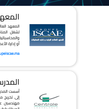
المعهد ا
لشغل المناص
والمحاسباتية
أو إدارة الأعم
peiscae.ma
المدرسة
أسست المدرس
إلى تخريج م
مهندسين عا
الميكانيكية و