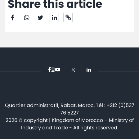
Share this article
Mediaroom
Contact
Quartier administratif, Rabat, Maroc. Tél : +212 (0)537
76 5227
2026 © copyright | Kingdom of Morocco – Ministry of
Industry and Trade - All rights reserved.