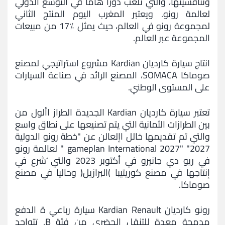
وتنافسيتها، والتي تلعب دورا هاما في التوسع الدولي
لعالمة رونو. ويعتبر المغرب اليوم المنتج الثاني
لمجموعة رونو في العالم، حيث يمثل ٪17 من مبيعات
المجموعة عبر العالم.
انتاج سيارة كارديان Kardian مشروع استراتيجي لمصنع
صوماكا SOMACA، المصنع الرائد في صناعة السيارات
على المستوى الوطني.
تعتبر سيارة كارديان Kardian الجديدة الطراز األول من
بين الطرازات الثمانية التي يتم تصنيعها على نطاق واسع
والتي تم تقديمها خالل اإلعالن عن "خطة رونو الدولية
2027" "2027 gameplan International " لعالمة رونو
في ريو دي جانيرو في أكتوبر 2023 والتي ُشرع في
إنتاجها في مصنع كوريتيبا )البرازيل( وحاليا في مصنع
صوماكا.
رونو كارديان Kardian Renault سيارة رباعي ة الدفع
مدمجة معدة للتنقل الحضري من فئة B. تتواجد