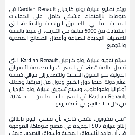
ويتم تصنيع سيارة رونو كارديان Kardian Renault في
صوماكا باإلعتماد، وبشكل كامل، على الكفاءات
المحلية، بما في ذلك فرق الهندسة والصناعة، التي
استفادت من 6000 ساعة من التدريب، ال سيما بالنسبة
للعمليات الجديدة للصباغة وأعمال الصفائح المعدنية
والتجميع.
سيتم توجيه سيارة رونو كارديان Kardian Renault، التي
تحمل عالمة "صنع في المغرب"، والمصممة لألسواق
الدولية، نحو السوق المحلية وللتصدير إلى حوالي خمسة
عشر دولة، منها دول الخليج ودول من إفريقيا، وكذلك
أوكرانيا ولغوادلوب. وسيتم تسويق سيارة رونو كارديان
Kardian Renault في المغرب لبتدهءا من دجنبر 2024
في كل نقاط البيع في شبكة رونو.
"نحن فخورون، بشكل خاص، بأن نحتفل اليوم بإطالق
إنتاج سيارة SUV الجديدة في مصنع صوماكا، الموجهة
في آن واحد لألسواق المحلية وأسواق التصدير. ويمثل