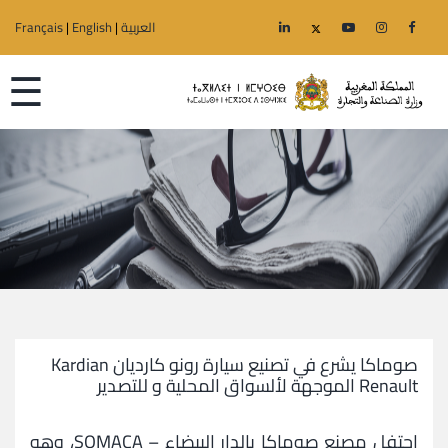
العربية
|
English
|
Français
☰
الرئيسية
الوزارة
قطاعات
الجهوية
صوماكا يشرع في تصنيع سيارة رونو كارديان Kardian
Renault الموجهة لألسواق المحلية و للتصدير
خدمات
احتفل مصنع صوماكا بالدار البيضاء – SOMACA، وهو
إعلانات