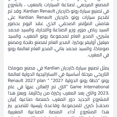
المصنع المرجعي لصناعة السيارات بالمغرب ، بالشروع
و
في تصنيع سيارة رونو كارديان Kardian Renault. وقد تم
اشعارات
تقديم سيارات رونو كارديان Kardian Renault على
هامش المؤتمر الصحفي الذي عقد اليوم بحضور
مركز
السيد رياض مزور، وزير الصناعة والتجارة، والسيد محمد
الإعلام
بشيري، المدير العام لمجموعة رونو المغرب، والسيد
ميغيل أوليفر بوكيرا، المدير العام لمصنع طنجة ومصنع
الإتصال
صوماكا، والسيد محمد بناني، المدير العام لعالمة رونو
في المغرب.
يمثل تصنيع سيارة كارديان Kardian في مصنع صوماكا
التاريخي مرحلة أساسية في االستراتيجية الدولية لعالمة
رونو "خطة رونو الدولية 2027" " Renault 2027 plan
Game International "التي تم اإلعالن عنها في عام
،2023 والتي يعد المغرب ركيزة من ركائزها. ويعزز هذا
المشروع الجديد دور المغرب كمنصة صناعية ]بيان
صحف[ كبرى للمجموعة وقاعدة رئيسية للتصدير. يبز
هذا المشروع أداء المنصة الصناعية المغربية