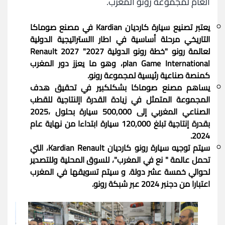
العام لمجموعة رونو المغرب.
يعتبر تصنيع سيارة كارديان Kardian في مصنع صوماكا
التاريخي مرحلة أساسية في اطار االستراتيجية الدولية
لعالمة رونو "خطة رونو الدولية 2027" Renault 2027
plan Game International، وهو ما يعزز دور المغرب
كمنصة صناعية رئيسية لمجموعة رونو.
يساهم مصنع صوماكا بشكلكبير في تحقيق هدف
المجموعة المتمثل في زيادة القدرة اإلنتاجية للقطب
الصناعي المغربي إلى 500,000 سيارة بحلول ،2025
بقدرة إنتاجية تبلغ 120,000 سيارة ابتداءا من نهاية عام
2024.
سيتم توجيه سيارة رونو كارديان Kardian Renault، التي
تحمل عالمة " نع في المغرب"، للسوق المحلية وللتصدير
لحوالي خمسة عشر دولة. و سيتم تسويقها في المغرب
اعتبارا من دجنبر 2024 عبر شبكة رونو.