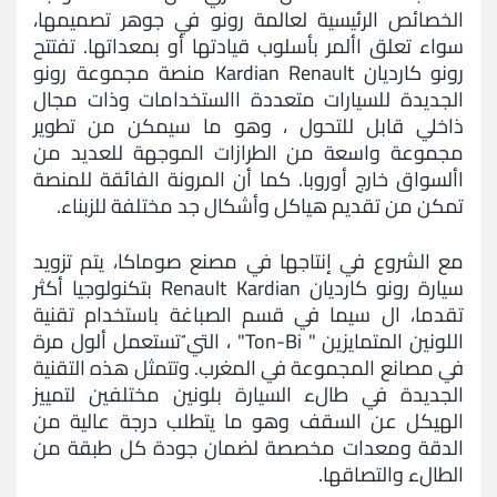
الخصائص الرئيسية لعالمة رونو في جوهر تصميمها،
سواء تعلق األمر بأسلوب قيادتها أو بمعداتها. تفتتح
رونو كارديان Kardian Renault منصة مجموعة رونو
الجديدة للسيارات متعددة االستخدامات وذات مجال
ذاخلي قابل للتحول ، وهو ما سيمكن من تطوير
مجموعة واسعة من الطرازات الموجهة للعديد من
األسواق خارج أوروبا. كما أن المرونة الفائقة للمنصة
تمكن من تقديم هياكل وأشكال جد مختلفة للزبناء.
مع الشروع في إنتاجها في مصنع صوماكا، يتم تزويد
سيارة رونو كارديان Renault Kardian بتكنولوجيا أكثر
تقدما، ال سيما في قسم الصباغة باستخدام تقنية
اللونين المتمايزين " Ton-Bi" ، التي ُتستعمل ألول مرة
في مصانع المجموعة في المغرب. وتتمثل هذه التقنية
الجديدة في طالء السيارة بلونين مختلفين لتمييز
الهيكل عن السقف وهو ما يتطلب درجة عالية من
الدقة ومعدات مخصصة لضمان جودة كل طبقة من
الطالء والتصاقها.